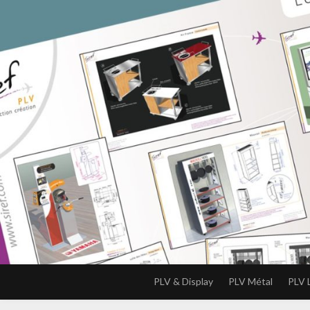
PLV & Display
PLV Métal
PLV 