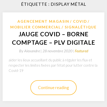
ÉTIQUETTE : DISPLAY MÉTAL
AGENCEMENT MAGASIN
COVID
MOBILIER COMMERCIAL
SIGNALÉTIQUE
JAUGE COVID – BORNE
COMPTAGE – PLV DIGITALE
By
Alexandre |
28 novembre 2020
Featured
aider les lieux accueillant du public à réguler les flux et
respecter les limites fixées par l’état pour lutter contre la
Covid-19
Continue reading