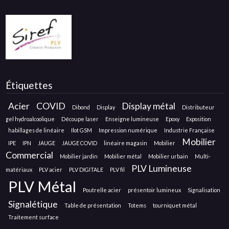
Étiquettes
Acier
COVID
Display métal
Dibond
Display
Distributeur
gel hydroalcoolique
Découpe laser
Enseigne lumineuse
Epoxy
Exposition
habillages de linéaire
Ilot GSM
Impression numérique
Industrie Française
Mobilier
IPE
IPN
JAUGE
JAUGE COVID
linéaire magasin
Mobilier
Commercial
Mobilier jardin
Mobilier métal
Mobilier urbain
Multi-
PLV Lumineuse
matériaux
PLV acier
PLV DIGITALE
PLV fil
PLV Métal
Poutrelle acier
présentoir lumineux
Signalisation
Signalétique
Table de présentation
Totems
tourniquet métal
Traitement surface