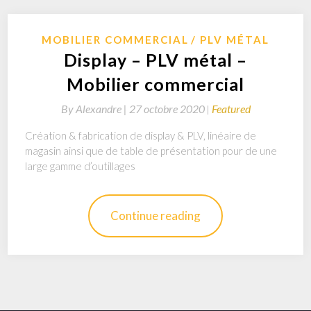
MOBILIER COMMERCIAL
PLV MÉTAL
Display – PLV métal –
Mobilier commercial
By
Alexandre |
27 octobre 2020
Featured
Création & fabrication de display & PLV, linéaire de
magasin ainsi que de table de présentation pour de une
large gamme d’outillages
Continue reading