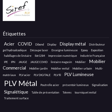
Étiquettes
Acier
COVID
Display métal
Dibond
Display
Distributeur
gel hydroalcoolique
Découpe laser
Enseigne lumineuse
Epoxy
Exposition
habillages de linéaire
Ilot GSM
Impression numérique
Industrie Française
Mobilier
IPE
IPN
JAUGE
JAUGE COVID
linéaire magasin
Mobilier
Commercial
Mobilier jardin
Mobilier métal
Mobilier urbain
Multi-
PLV Lumineuse
matériaux
PLV acier
PLV DIGITALE
PLV fil
PLV Métal
Poutrelle acier
présentoir lumineux
Signalisation
Signalétique
Table de présentation
Totems
tourniquet métal
Traitement surface