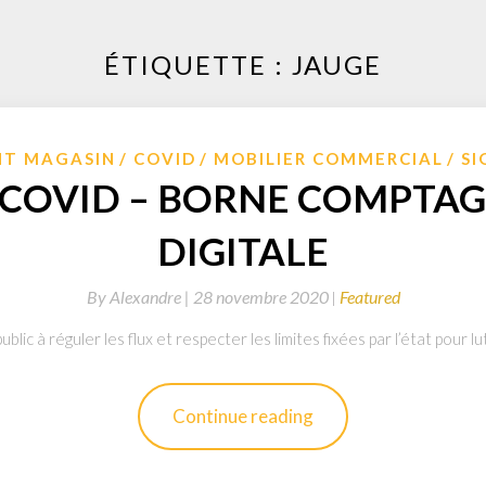
ÉTIQUETTE : JAUGE
T MAGASIN
COVID
MOBILIER COMMERCIAL
SI
 COVID – BORNE COMPTAGE
DIGITALE
By
Alexandre |
28 novembre 2020
Featured
public à réguler les flux et respecter les limites fixées par l’état pour 
Continue reading