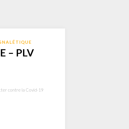
GNALÉTIQUE
 – PLV
lutter contre la Covid-19