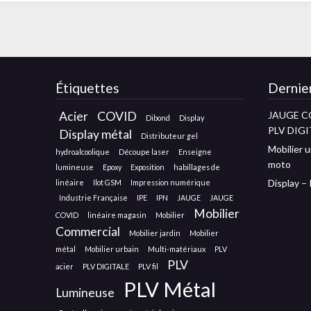
Étiquettes
Dernier
Acier
COVID
JAUGE C
Dibond
Display
PLV DIGI
Display métal
Distributeur gel
Mobilier u
hydroalcoolique
Découpe laser
Enseigne
moto
lumineuse
Epoxy
Exposition
habillages de
Display –
linéaire
Ilot GSM
Impression numérique
Industrie Française
IPE
IPN
JAUGE
JAUGE
Mobilier
COVID
linéaire magasin
Mobilier
Commercial
Mobilier jardin
Mobilier
métal
Mobilier urbain
Multi-matériaux
PLV
PLV
acier
PLV DIGITALE
PLV fil
PLV Métal
Lumineuse