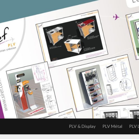
PLV & Display
PLV Métal
PLV 