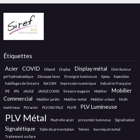
Étiquettes
Acier
COVID
Display métal
Dibond
Display
Distributeur
gel hydroalcoolique
Découpe laser
Enseigne lumineuse
Epoxy
Exposition
habillages de linéaire
Ilot GSM
Impression numérique
Industrie Française
Mobilier
IPE
IPN
JAUGE
JAUGE COVID
linéaire magasin
Mobilier
Commercial
Mobilier jardin
Mobilier métal
Mobilier urbain
Multi-
PLV Lumineuse
matériaux
PLV acier
PLV DIGITALE
PLV fil
PLV Métal
Poutrelle acier
présentoir lumineux
Signalisation
Signalétique
Table de présentation
Totems
tourniquet métal
Traitement surface