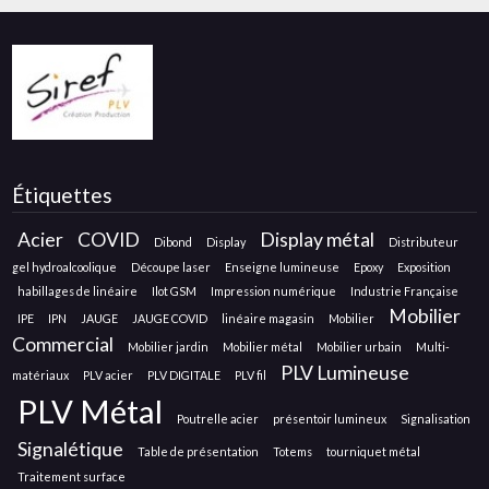
Étiquettes
Acier
COVID
Display métal
Dibond
Display
Distributeur
gel hydroalcoolique
Découpe laser
Enseigne lumineuse
Epoxy
Exposition
habillages de linéaire
Ilot GSM
Impression numérique
Industrie Française
Mobilier
IPE
IPN
JAUGE
JAUGE COVID
linéaire magasin
Mobilier
Commercial
Mobilier jardin
Mobilier métal
Mobilier urbain
Multi-
PLV Lumineuse
matériaux
PLV acier
PLV DIGITALE
PLV fil
PLV Métal
Poutrelle acier
présentoir lumineux
Signalisation
Signalétique
Table de présentation
Totems
tourniquet métal
Traitement surface