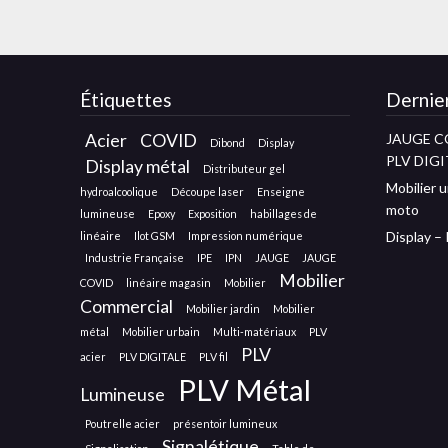
Étiquettes
Dernier
Acier
COVID
JAUGE C
Dibond
Display
PLV DIGI
Display métal
Distributeur gel
Mobilier u
hydroalcoolique
Découpe laser
Enseigne
moto
lumineuse
Epoxy
Exposition
habillages de
Display –
linéaire
Ilot GSM
Impression numérique
Industrie Française
IPE
IPN
JAUGE
JAUGE
Mobilier
COVID
linéaire magasin
Mobilier
Commercial
Mobilier jardin
Mobilier
métal
Mobilier urbain
Multi-matériaux
PLV
PLV
acier
PLV DIGITALE
PLV fil
PLV Métal
Lumineuse
Poutrelle acier
présentoir lumineux
Signalétique