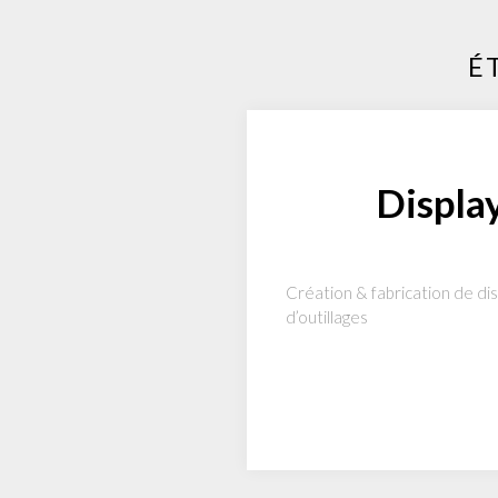
É
Displa
Création & fabrication de di
d’outillages