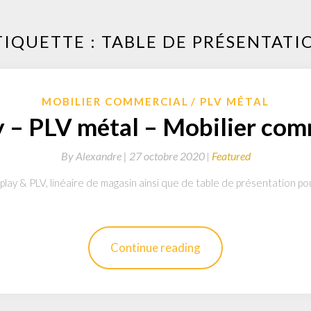
TIQUETTE : TABLE DE PRÉSENTATI
MOBILIER COMMERCIAL
PLV MÉTAL
y – PLV métal – Mobilier com
By
Alexandre |
27 octobre 2020
Featured
splay & PLV, linéaire de magasin ainsi que de table de présentation 
Continue reading