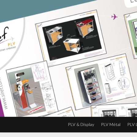
PLV & Display
PLV Métal
PLV 