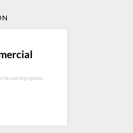
ON
mercial
pour de une large gamme