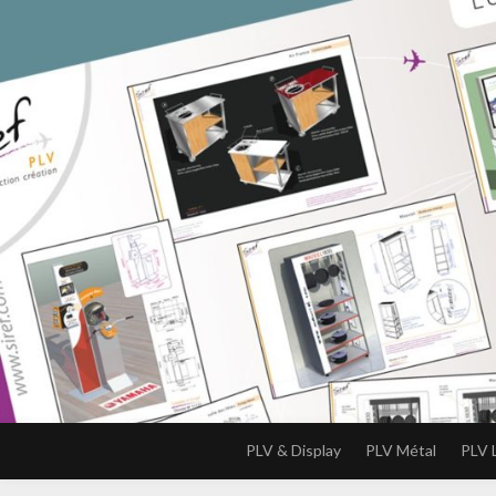
PLV & Display
PLV Métal
PLV 