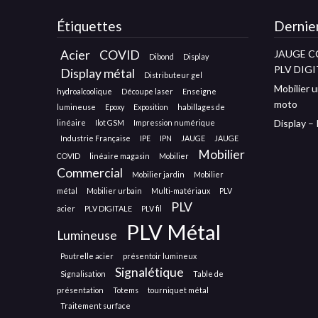
Étiquettes
Dernier
Acier
COVID
JAUGE C
Dibond
Display
PLV DIGI
Display métal
Distributeur gel
Mobilier u
hydroalcoolique
Découpe laser
Enseigne
moto
lumineuse
Epoxy
Exposition
habillages de
Display –
linéaire
Ilot GSM
Impression numérique
Industrie Française
IPE
IPN
JAUGE
JAUGE
Mobilier
COVID
linéaire magasin
Mobilier
Commercial
Mobilier jardin
Mobilier
métal
Mobilier urbain
Multi-matériaux
PLV
PLV
acier
PLV DIGITALE
PLV fil
PLV Métal
Lumineuse
Poutrelle acier
présentoir lumineux
Signalétique
Signalisation
Table de
présentation
Totems
tourniquet métal
Traitement surface