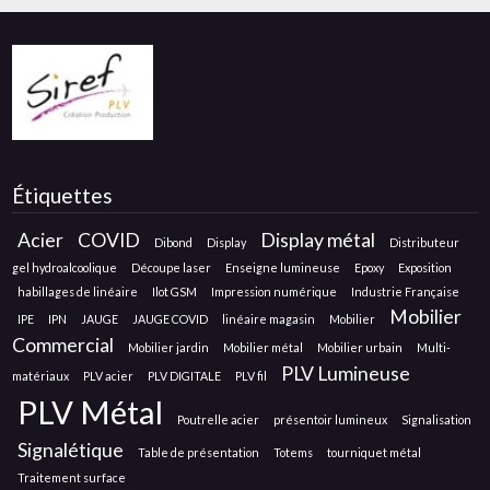
Étiquettes
Acier
COVID
Display métal
Dibond
Display
Distributeur
gel hydroalcoolique
Découpe laser
Enseigne lumineuse
Epoxy
Exposition
habillages de linéaire
Ilot GSM
Impression numérique
Industrie Française
Mobilier
IPE
IPN
JAUGE
JAUGE COVID
linéaire magasin
Mobilier
Commercial
Mobilier jardin
Mobilier métal
Mobilier urbain
Multi-
PLV Lumineuse
matériaux
PLV acier
PLV DIGITALE
PLV fil
PLV Métal
Poutrelle acier
présentoir lumineux
Signalisation
Signalétique
Table de présentation
Totems
tourniquet métal
Traitement surface