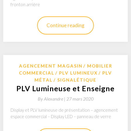
fronton arrière
Continue reading
AGENCEMENT MAGASIN
MOBILIER
COMMERCIAL
PLV LUMINEUX
PLV
MÉTAL
SIGNALÉTIQUE
PLV Lumineuse et Enseigne
By
Alexandre |
27 mars 2020
Display et PLV lumineuse de présentation – agencement
espace commercial – Display LED – panneau de verre