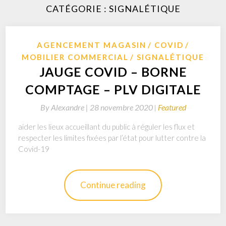
CATÉGORIE : SIGNALÉTIQUE
AGENCEMENT MAGASIN
COVID
MOBILIER COMMERCIAL
SIGNALÉTIQUE
JAUGE COVID – BORNE
COMPTAGE – PLV DIGITALE
By
Alexandre |
28 novembre 2020
Featured
aider les lieux accueillant du public à réguler les flux et
respecter les limites fixées par l’état pour lutter contre la
Covid-19
Continue reading