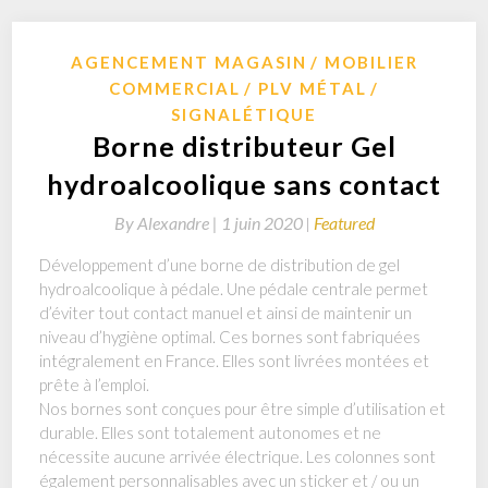
AGENCEMENT MAGASIN
MOBILIER
COMMERCIAL
PLV MÉTAL
SIGNALÉTIQUE
Borne distributeur Gel
hydroalcoolique sans contact
By
Alexandre |
1 juin 2020
Featured
Développement d’une borne de distribution de gel
hydroalcoolique à pédale. Une pédale centrale permet
d’éviter tout contact manuel et ainsi de maintenir un
niveau d’hygiène optimal. Ces bornes sont fabriquées
intégralement en France. Elles sont livrées montées et
prête à l’emploi.
Nos bornes sont conçues pour être simple d’utilisation et
durable. Elles sont totalement autonomes et ne
nécessite aucune arrivée électrique. Les colonnes sont
également personnalisables avec un sticker et / ou un