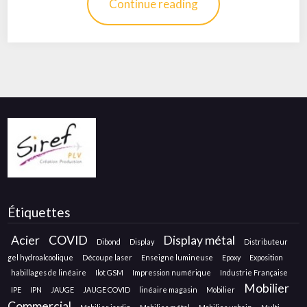
Continue reading
Étiquettes
Acier
COVID
Display métal
Dibond
Display
Distributeur
gel hydroalcoolique
Découpe laser
Enseigne lumineuse
Epoxy
Exposition
habillages de linéaire
Ilot GSM
Impression numérique
Industrie Française
Mobilier
IPE
IPN
JAUGE
JAUGE COVID
linéaire magasin
Mobilier
Commercial