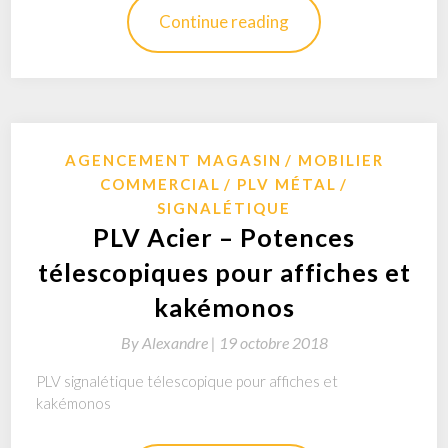
Continue reading
AGENCEMENT MAGASIN
MOBILIER
COMMERCIAL
PLV MÉTAL
SIGNALÉTIQUE
PLV Acier – Potences
télescopiques pour affiches et
kakémonos
By
Alexandre |
19 octobre 2018
PLV signalétique télescopique pour affiches et
kakémonos