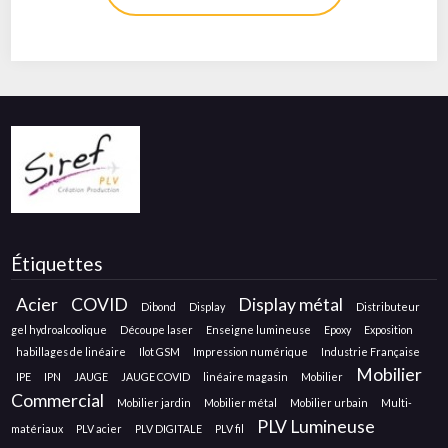
Étiquettes
Acier
COVID
Display métal
Dibond
Display
Distributeur
gel hydroalcoolique
Découpe laser
Enseigne lumineuse
Epoxy
Exposition
habillages de linéaire
Ilot GSM
Impression numérique
Industrie Française
Mobilier
IPE
IPN
JAUGE
JAUGE COVID
linéaire magasin
Mobilier
Commercial
Mobilier jardin
Mobilier métal
Mobilier urbain
Multi-
PLV Lumineuse
matériaux
PLV acier
PLV DIGITALE
PLV fil